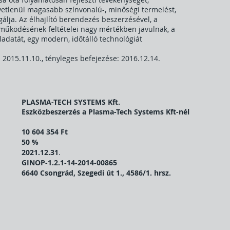
vetlenül magasabb színvonalú-, minőségi termelést,
álja. Az élhajlító berendezés beszerzésével, a
működésének feltételei nagy mértékben javulnak, a
ladatát, egy modern, időtálló technológiát
 2015.11.10., tényleges befejezése: 2016.12.14.
PLASMA-TECH SYSTEMS Kft.
Eszközbeszerzés a Plasma-Tech Systems Kft-nél
10 604 354 Ft
50 %
2021.12.31
.
GINOP-1.2.1-14-2014-00865
6640 Csongrád, Szegedi út 1., 4586/1. hrsz.