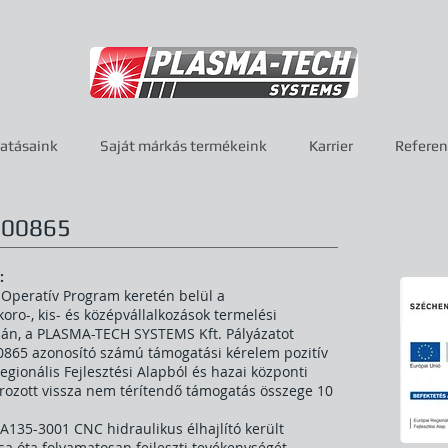
tatásaink
Saját márkás termékeink
Karrier
Referen
-00865
:
 Operatív Program keretén belül a
ro-, kis- és középvállalkozások termelési
pján, a PLASMA-TECH SYSTEMS Kft. Pályázatot
-0865 azonosító számú támogatási kérelem pozitív
egionális Fejlesztési Alapból és hazai központi
zírozott vissza nem térítendő támogatás összege 10
135-3001 CNC hidraulikus élhajlító került
a óta folyamatosan fejleszti tevékenységét,