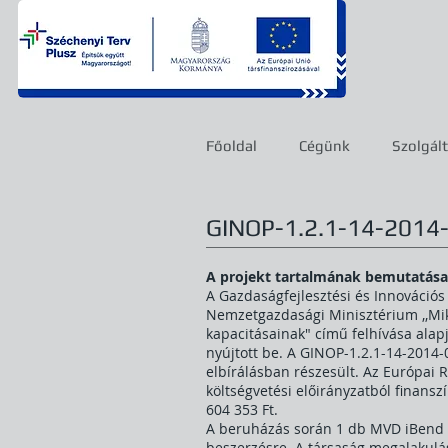
Főoldal
Cégünk
Szolgál
GINOP-1.2.1-14-2014
A projekt tartalmának bemutatása
A Gazdaságfejlesztési és Innovációs
Nemzetgazdasági Minisztérium ,,Miko
kapacitásainak" című felhívása ala
nyújtott be. A GINOP-1.2.1-14-2014
elbírálásban részesült. Az Európai R
költségvetési előirányzatból finans
604 353 Ft.
A beruházás során 1 db MVD iBend A
beszerzésre. A társaság megalakulás