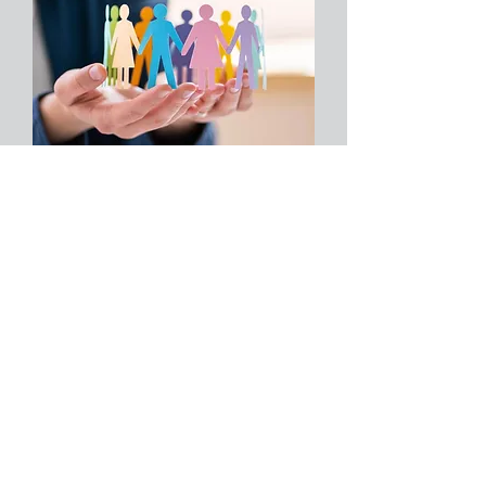
Rólunk
Lájkolj minket a facebookon
Szolgáltatásaink
Csatlakozz hozzánk!
Saját márkás termékeink
Adatkezelési tájékoztató
Célgép gyártás
Elérhetőség
Visszaélés bejelentő rendszer
Karrier