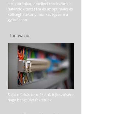
struktúránkat, amellyel törekszünk a
határidők tartására és az optimális és
költséghatékony munkavégzésre a
gyártásban.
Innováció
Saját márkás termékeink fejlesztésére
nagy hangsúlyt fektetünk.