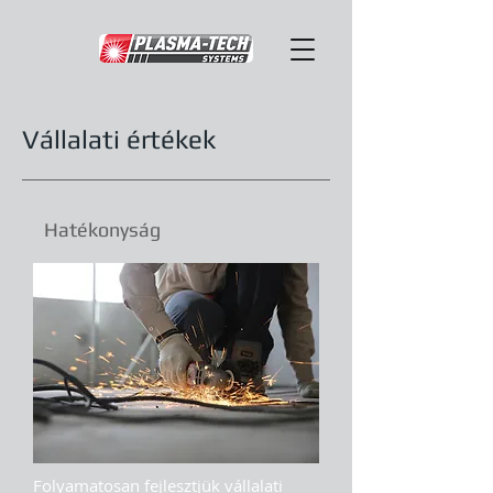
Vállalati értékek
Hatékonyság
Folyamatosan fejlesztjük vállalati