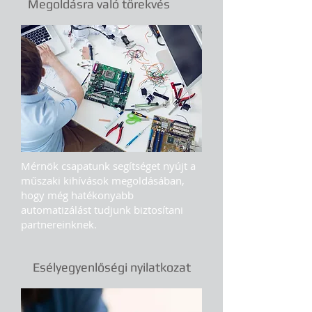
Megoldásra való törekvés
Mérnök csapatunk segítséget nyújt a
műszaki kihívások megoldásában,
hogy még hatékonyabb
automatizálást tudjunk biztosítani
partnereinknek.
Esélyegyenlőségi nyilatkozat