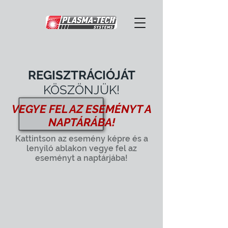
REGISZTRÁCIÓJÁT
KÖSZÖNJÜK!
VEGYE FEL AZ ESEMÉNYT A
NAPTÁRÁBA!
Kattintson az esemény képre és a
lenyíló ablakon vegye fel az
eseményt a naptárjába!