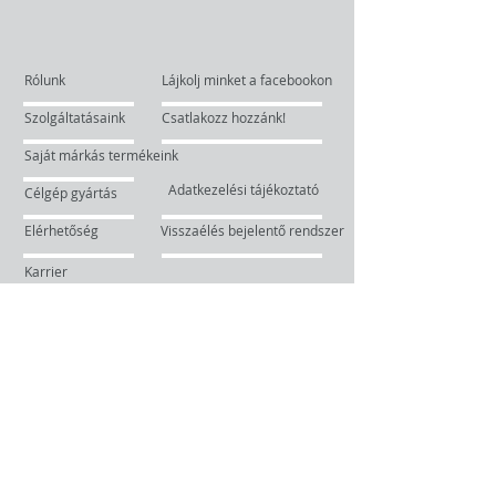
Rólunk
Lájkolj minket a facebookon
Szolgáltatásaink
Csatlakozz hozzánk!
Saját márkás termékeink
Adatkezelési tájékoztató
Célgép gyártás
Elérhetőség
Visszaélés bejelentő rendszer
Karrier
Forgácsolás